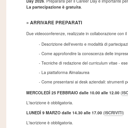
Day 2026
. Prepararsi per il Career Day è importante p
La partecipazione è gratuita
.
» ARRIVARE PREPARATI
Due videoconferenze, realizzate in collaborazione con il
- Descrizione dell'evento e modalità di partecipaz
- Come approfondire la conoscenza delle imprese e 
- Tecniche di redazione del curriculum vitae - esem
- La piattaforma Almalaurea
- Come presentarsi ai desk aziendali: strumenti per
MERCOLEDÌ 25 FEBBRAIO dalle 10.00 alle 12.00
(
ISC
L'iscrizione è obbligatoria.
LUNEDÌ 9 MARZO dalle 14.30 alle 17.00
(
ISCRIVITI
)
L'iscrizione è obbligatoria.