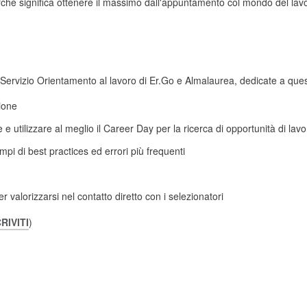
erché significa ottenere il massimo dall'appuntamento col mondo del l
 Servizio Orientamento al lavoro di Er.Go e Almalaurea, dedicate a ques
ione
utilizzare al meglio il Career Day per la ricerca di opportunità di lavor
pi di best practices ed errori più frequenti
 valorizzarsi nel contatto diretto con i selezionatori
RIVITI
)