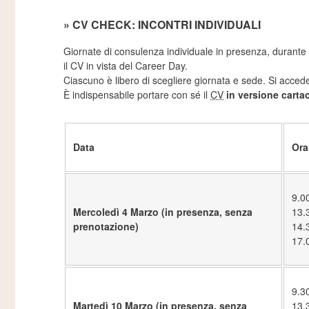
» CV CHECK: INCONTRI INDIVIDUALI
Giornate di consulenza individuale in presenza, durante l
il CV in vista del Career Day.
Ciascuno è libero di scegliere giornata e sede. Si accede 
È indispensabile portare con sé il
CV
in versione carta
Data
Ora
9.0
Mercoledì 4 Marzo (in presenza, senza
13.
prenotazione)
14.
17.
9.3
Martedì 10 Marzo (in presenza, senza
13.