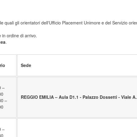
e quali gli orientatori dell'Ufficio Placement Unimore e del Servizio or
in ordine di arrivo.
cea
.
rio
Sede
0 –
30
REGGIO EMILIA – Aula D1.1 - Palazzo Dossetti - Viale A.
30 –
00
0 –
30